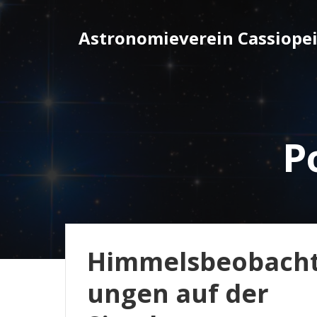
Zum
Inhalt
Astronomieverein Cassiopeia
springen
P
Himmelsbeobach
ungen auf der