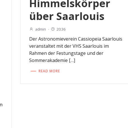
Himmelskörper
u
über Saarlouis
n
admin
-
20:36
Der Astronomieverein Cassiopeia Saarlouis
veranstaltet mit der VHS Saarlouis im
Rahmen der Festungstage und der
Sommerakademie […]
READ MORE
s
Am